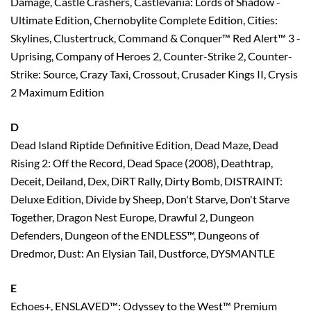
Damage, Castle Crashers, Castlevania: Lords of Shadow -
Ultimate Edition, Chernobylite Complete Edition, Cities:
Skylines, Clustertruck, Command & Conquer™ Red Alert™ 3 -
Uprising, Company of Heroes 2, Counter-Strike 2, Counter-
Strike: Source, Crazy Taxi, Crossout, Crusader Kings II, Crysis
2 Maximum Edition
D
Dead Island Riptide Definitive Edition, Dead Maze, Dead
Rising 2: Off the Record, Dead Space (2008), Deathtrap,
Deceit, Deiland, Dex, DiRT Rally, Dirty Bomb, DISTRAINT:
Deluxe Edition, Divide by Sheep, Don't Starve, Don't Starve
Together, Dragon Nest Europe, Drawful 2, Dungeon
Defenders, Dungeon of the ENDLESS™, Dungeons of
Dredmor, Dust: An Elysian Tail, Dustforce, DYSMANTLE
E
Echoes+, ENSLAVED™: Odyssey to the West™ Premium