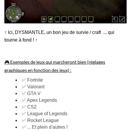
↑ Ici, DYSMANTLE, un bon jeu de survie / craft ... qui
tourne à fond ! ↑
🎮 Exemples de jeux qui marcheront bien (réglages
graphiques en fonction des jeux) :
✅ Fortnite
✅ Valorant
✅ GTA V
✅ Apex Legends
✅ CS2
✅ League of Legends
✅ Rocket League
✅ ... Et plein d'autres !