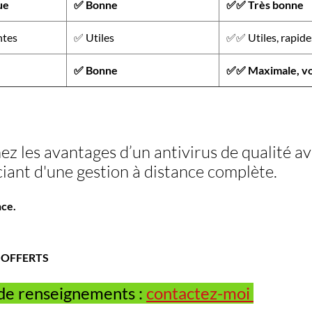
ue
✅ Bonne
✅✅ Très bonne
ntes
✅ Utiles
✅✅ Utiles, rapides
✅ Bonne
✅✅ Maximale, vou
z les avantages d’un antivirus de qualité av
ciant d'une gestion à distance complète.
nce.
nt OFFERTS
 de renseignements :
contactez-moi