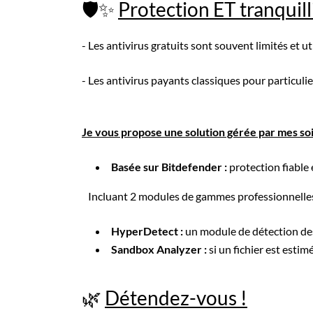
🛡️✨
Protection ET tranquill
- Les antivirus gratuits sont souvent limités et 
- Les antivirus payants classiques pour particuli
Je vous propose une solution gérée par mes soi
Basée sur Bitdefender :
protection fiable
Incluant 2 modules de gammes professionnelles
HyperDetect :
un module de détection de
Sandbox Analyzer :
si un fichier est estim
🌿
Détendez-vous !