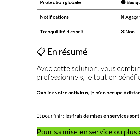
Protection globale
🟡 Basiq
Notifications
❌ Agaça
Tranquillité d’esprit
❌ Non
📋
En résumé
Avec cette solution, vous combine
professionnels, le tout en bénéfi
Oubliez votre antivirus, je m'en occupe à dista
Et pour finir :
les frais de mises en services so
Pour sa mise en service ou plus